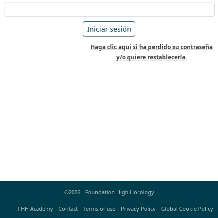
Haga clic aquí si ha perdido su contraseña
y/o quiere restablecerla.
©2026 - Foundation High Horology
FHH Academy
Contact
Terms of use
Privacy Policy
Global Cookie Policy