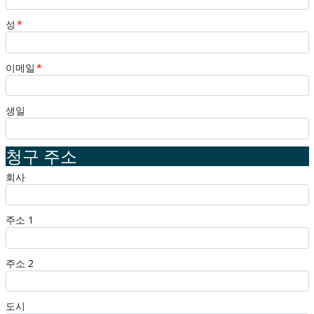
성
*
이메일
*
생일
청구 주소
회사
주소 1
주소 2
도시