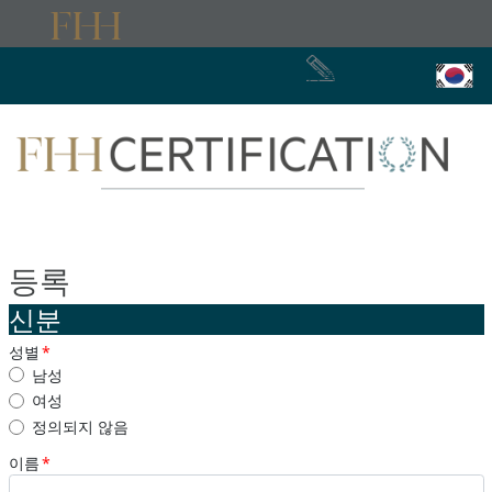
등록
등록
신분
성별
*
남성
여성
정의되지 않음
이름
*